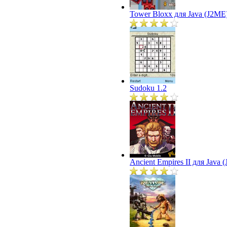
Tower Bloxx для Java (J2ME
Sudoku 1.2
Ancient Empires II для Java 