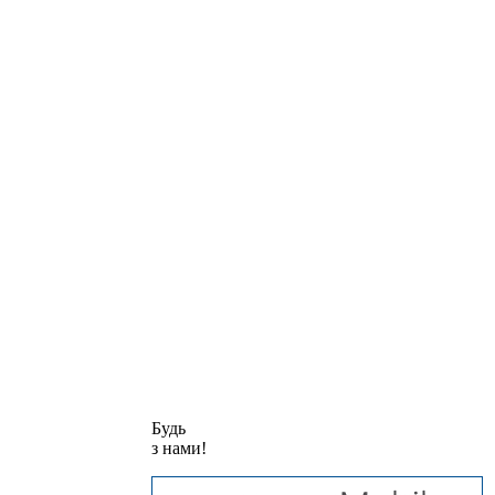
Будь
з нами!