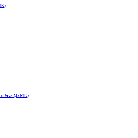
ME)
я Java (J2ME)