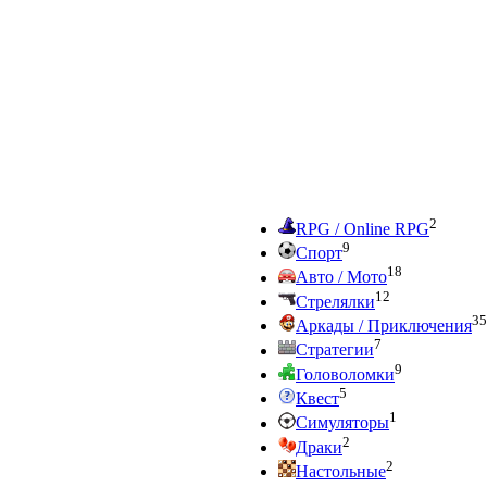
2
RPG / Online RPG
9
Спорт
18
Авто / Мото
12
Стрелялки
35
Аркады / Приключения
7
Стратегии
9
Головоломки
5
Квест
1
Симуляторы
2
Драки
2
Настольные