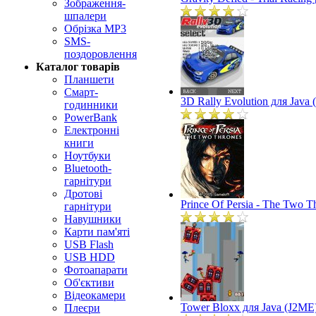
Зображення-
шпалери
Обрізка MP3
SMS-
поздоровлення
Каталог товарів
Планшети
Смарт-
3D Rally Evolution для Java
годинники
PowerBank
Електронні
книги
Ноутбуки
Bluetooth-
гарнітури
Дротові
Prince Of Persia - The Two T
гарнітури
Навушники
Карти пам'яті
USB Flash
USB HDD
Фотоапарати
Об'єктиви
Відеокамери
Tower Bloxx для Java (J2ME
Плеєри