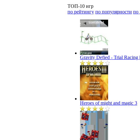
ТОП-10 игр
по рейтингу
по популярности
по
Gravity Defied - Trial Racin
Heroes of might and magic 3