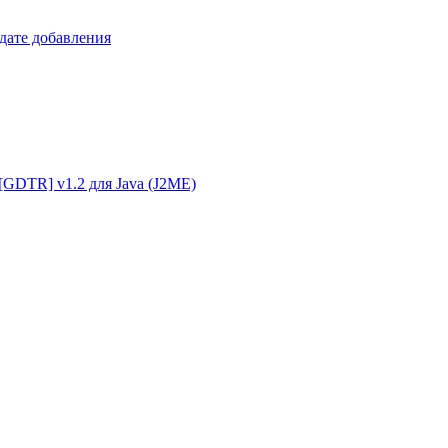
 дате добавления
g [GDTR] v1.2 для Java (J2ME)