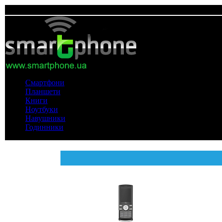
Смартфони
Планшети
Книги
Ноутбуки
Навушники
Годинники