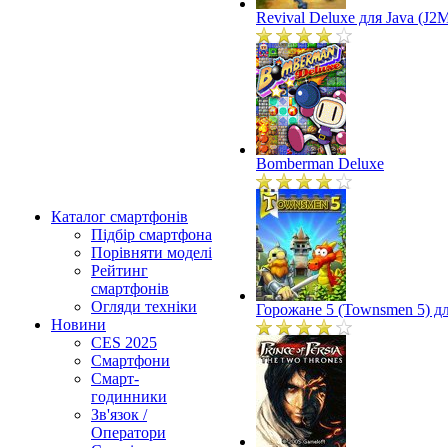
Revival Deluxe для Java (J2
Bomberman Deluxe
Каталог смартфонів
Підбір смартфона
Порівняти моделі
Рейтинг
смартфонів
Огляди техніки
Горожане 5 (Townsmen 5) дл
Новини
CES 2025
Смартфони
Смарт-
годинники
Зв'язок /
Оператори