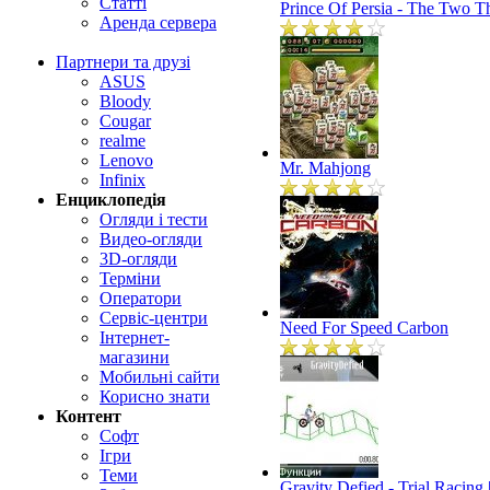
Статті
Prince Of Persia - The Two T
Аренда сервера
Партнери та друзі
ASUS
Bloody
Cougar
realme
Lenovo
Mr. Mahjong
Infinix
Енциклопедія
Огляди і тести
Видео-огляди
3D-огляди
Терміни
Оператори
Сервіс-центри
Need For Speed Carbon
Інтернет-
магазини
Мобильні сайти
Корисно знати
Контент
Софт
Ігри
Теми
Gravity Defied - Trial Racin